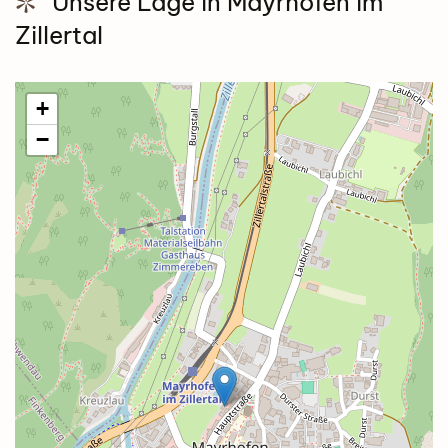
Unsere Lage in Mayrhofen im
Zillertal
+
−